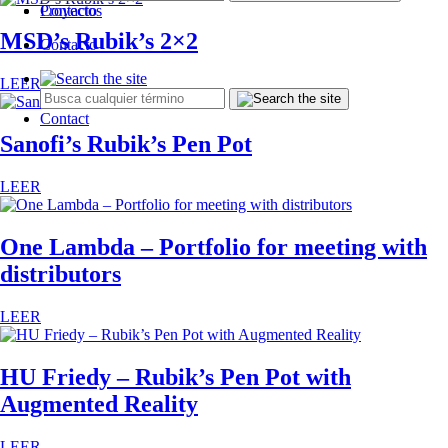
Contacto
Proyectos
MSD’s Rubik’s 2×2
Contacto
LEER
Contact
Sanofi’s Rubik’s Pen Pot
LEER
One Lambda – Portfolio for meeting with
distributors
LEER
HU Friedy – Rubik’s Pen Pot with
Augmented Reality
LEER